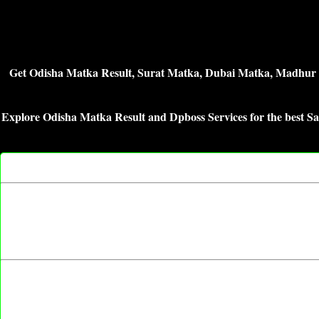
Get Odisha Matka Result, Surat Matka, Dubai Matka, Madhur 
Explore Odisha Matka Result and Dpboss Services for the best 