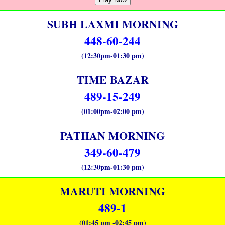
SUBH LAXMI MORNING
448-60-244
(12:30pm-01:30 pm)
TIME BAZAR
489-15-249
(01:00pm-02:00 pm)
PATHAN MORNING
349-60-479
(12:30pm-01:30 pm)
MARUTI MORNING
489-1
(01:45 pm -02:45 pm)