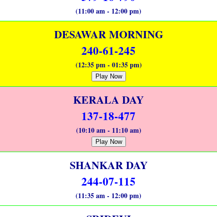
(11:00 am - 12:00 pm)
DESAWAR MORNING
240-61-245
(12:35 pm - 01:35 pm)
Play Now
KERALA DAY
137-18-477
(10:10 am - 11:10 am)
Play Now
SHANKAR DAY
244-07-115
(11:35 am - 12:00 pm)