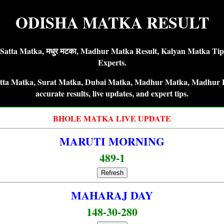
ODISHA MATKA RESULT
Satta Matka, मधुर मटका, Madhur Matka Result, Kalyan Matka Tip
Experts.
Satta Matka, Surat Matka, Dubai Matka, Madhur Matka, Madhur B
accurate results, live updates, and expert tips.
BHOLE MATKA LIVE UPDATE
MARUTI MORNING
489-1
Refresh
MAHARAJ DAY
148-30-280