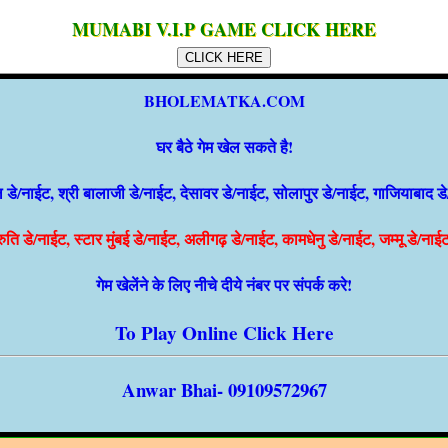
MUMABI V.I.P GAME CLICK HERE
CLICK HERE
BHOLEMATKA.COM
घर बैठे गेम खेल सकते है!
ल डे/नाईट, श्री बालाजी डे/नाईट, देसावर डे/नाईट, सोलापुर डे/नाईट, गाजियाबाद ड
ुति डे/नाईट, स्टार मुंबई डे/नाईट, अलीगढ़ डे/नाईट, कामधेनु डे/नाईट, जम्मू डे/नाई
गेम खेलेंने के लिए नीचे दीये नंबर पर संपर्क करे!
To Play Online Click Here
Anwar Bhai- 09109572967