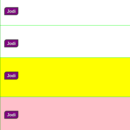
Jodi
Jodi
Jodi
Jodi