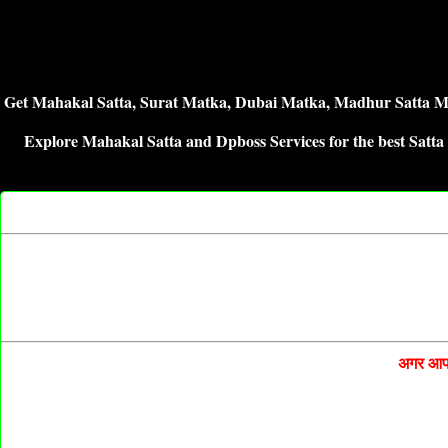
Get Mahakal Satta, Surat Matka, Dubai Matka, Madhur Satta Ma
Explore Mahakal Satta and Dpboss Services for the best Sat
अगर आप 