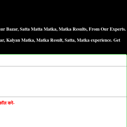
ur Bazar, Satta Matta Matka, Matka Results, From Our Experts.
r, Kalyan Matka, Matka Result, Satta, Matka experience. Get
कॉल करे-