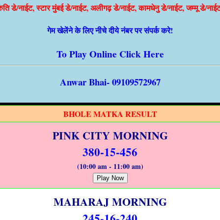
ुति डे/नाईट, स्टार मुंबई डे/नाईट, अलीगढ़ डे/नाईट, कामधेनु डे/नाईट, जम्मू डे/नाई
गेम खेलेंने के लिए नीचे दीये नंबर पर संपर्क करे!
To Play Online Click Here
Anwar Bhai- 09109572967
BHOLE MATKA RESULT
PINK CITY MORNING
380-15-456
(10:00 am - 11:00 am)
Play Now
MAHARAJ MORNING
245-16-240