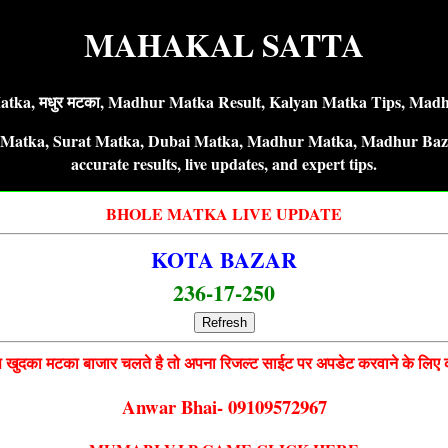
MAHAKAL SATTA
tka, मधुर मटका, Madhur Matka Result, Kalyan Matka Tips, Madh
ta Matka, Surat Matka, Dubai Matka, Madhur Matka, Madhur Baza
accurate results, live updates, and expert tips.
BHOLE MATKA LIVE UPDATE
KOTA BAZAR
236-17-250
Refresh
खुदका मटका बाजार चलते है तो अपना रिजल्ट साईट पर अपडेट करवाने के लिए 
Anwar Bhai- 09109572967