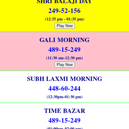
SHRI BALAJI DAY
249-52-156
(12:35 pm - 01:35 pm)
Play Now
GALI MORNING
489-15-249
(11:30 am-12:30 pm)
Play Now
SUBH LAXMI MORNING
448-60-244
(12:30pm-01:30 pm)
TIME BAZAR
489-15-249
(01:00pm-02:00 pm)