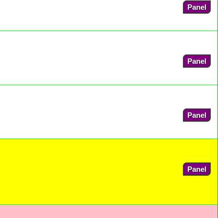
Panel
Panel
Panel
Panel