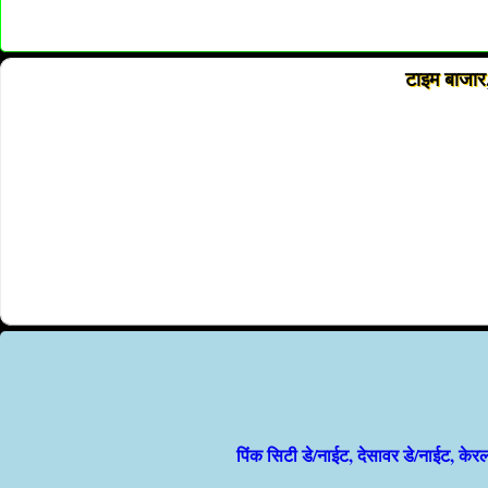
टाइम बाजार,
पिंक सिटी डे/नाईट, देसावर डे/नाईट, केर