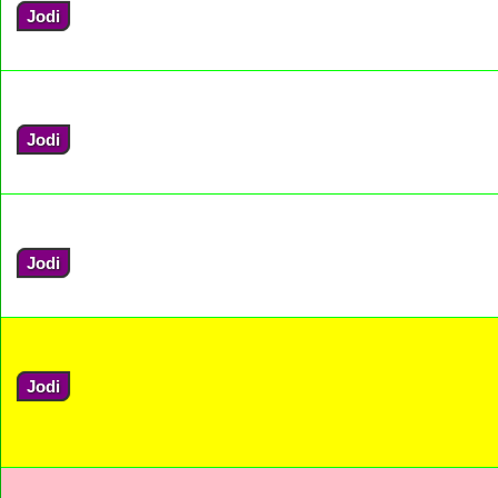
Jodi
Jodi
Jodi
Jodi