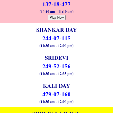
137-18-477
(10:10 am - 11:10 am)
Play Now
SHANKAR DAY
244-07-115
(11:35 am - 12:00 pm)
SRIDEVI
249-52-156
(11:35 am - 12:35 pm)
KALI DAY
479-07-160
(11:35 am - 12:00 pm)