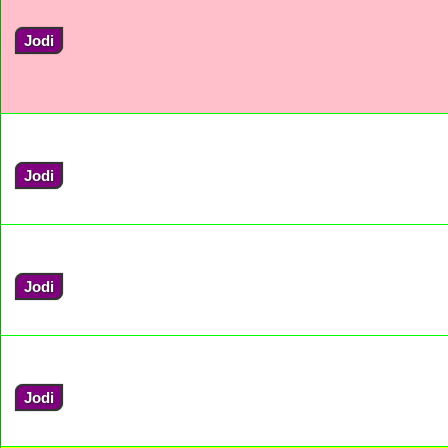
Jodi
Jodi
Jodi
Jodi