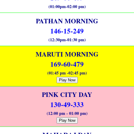
(01:00pm-02:00 pm)
PATHAN MORNING
146-15-249
(12:30pm-01:30 pm)
MARUTI MORNING
169-60-479
(01:45 pm -02:45 pm)
Play Now
PINK CITY DAY
130-49-333
(12:00 pm - 01:00 pm)
Play Now