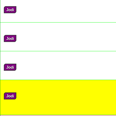
Jodi
Jodi
Jodi
Jodi