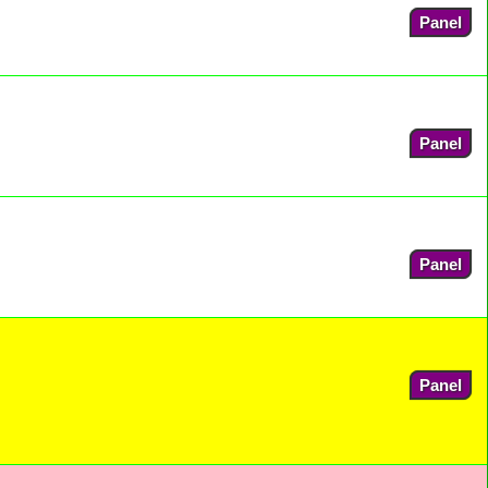
Panel
Panel
Panel
Panel