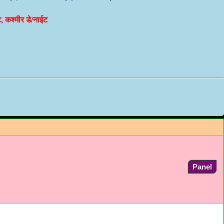
ट, कश्मीर डे/नाईट
Panel