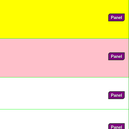
Panel
Panel
Panel
Panel