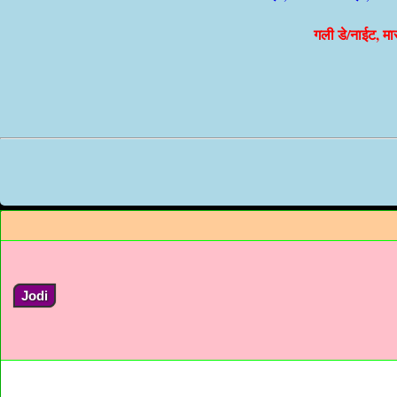
गली डे/नाईट, मार
Jodi