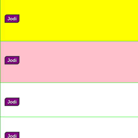
Jodi
Jodi
Jodi
Jodi