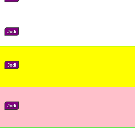
Jodi
Jodi
Jodi