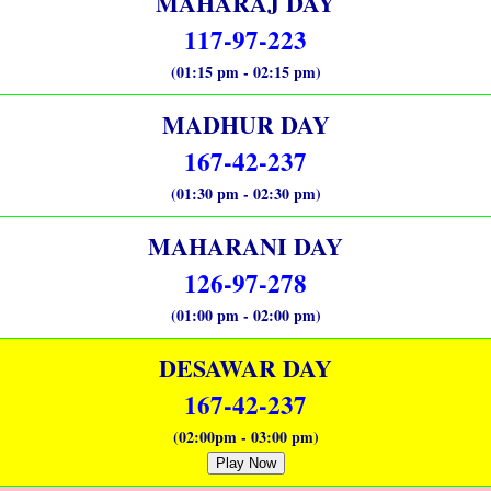
MAHARAJ DAY
117-97-223
(01:15 pm - 02:15 pm)
MADHUR DAY
167-42-237
(01:30 pm - 02:30 pm)
MAHARANI DAY
126-97-278
(01:00 pm - 02:00 pm)
DESAWAR DAY
167-42-237
(02:00pm - 03:00 pm)
Play Now