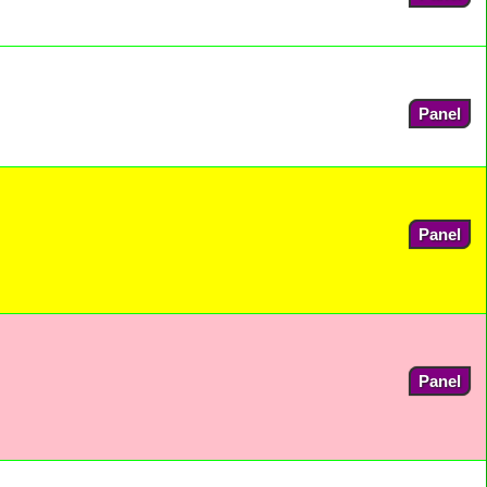
Panel
Panel
Panel