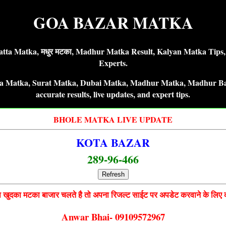
GOA BAZAR MATKA
tta Matka, मधुर मटका, Madhur Matka Result, Kalyan Matka Tips,
Experts.
tta Matka, Surat Matka, Dubai Matka, Madhur Matka, Madhur Baz
accurate results, live updates, and expert tips.
BHOLE MATKA LIVE UPDATE
KOTA BAZAR
289-96-466
Refresh
खुदका मटका बाजार चलते है तो अपना रिजल्ट साईट पर अपडेट करवाने के लिए 
Anwar Bhai- 09109572967