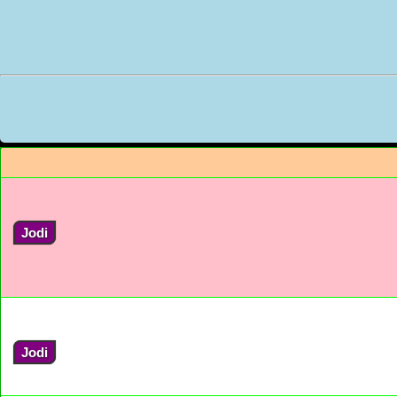
Jodi
Jodi