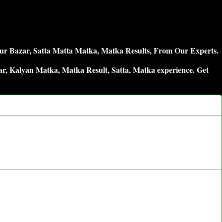
r Bazar, Satta Matta Matka, Matka Results, From Our Experts.
r, Kalyan Matka, Matka Result, Satta, Matka experience. Get