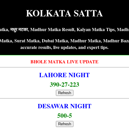
KOLKATA SATTA
atka, मधुर मटका, Madhur Matka Result, Kalyan Matka Tips, Madhu
ta Matka, Surat Matka, Dubai Matka, Madhur Matka, Madhur Baza
accurate results, live updates, and expert tips.
BHOLE MATKA LIVE UPDATE
LAHORE NIGHT
390-27-223
Refresh
DESAWAR NIGHT
500-5
Refresh