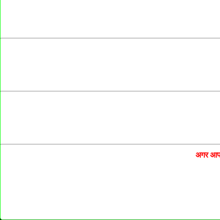
अगर आप 