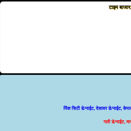
टाइम बाजार,
पिंक सिटी डे/नाईट, देसावर डे/नाईट, केर
गली डे/नाईट, मार